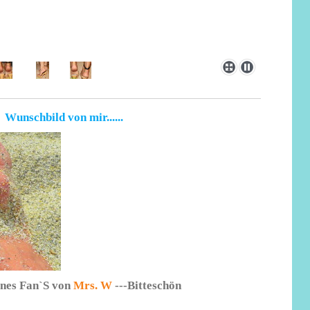
Wunschbild von mir......
nes Fan`S von
Mrs. W
---Bitteschön