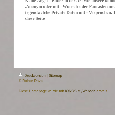
Keine Angst - Bilder in der Art wie unsere könn
.Anonym oder mit "Wunsch-oder Fantasiename
irgendwelche Private Daten mit - Verprochen. 
diese Seite
Druckversion
|
Sitemap
© Reiner David
Diese Homepage wurde mit
IONOS MyWebsite
erstellt.